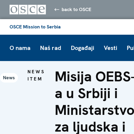
back to OSCE
OSCE Mission to Serbia
O nama
Naš rad
Događaji
Vesti
Pu
Misija OEBS
NEWS
News
ITEM
a u Srbiji i
Ministarstv
za ljudska i