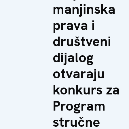
manjinska
prava i
društveni
dijalog
otvaraju
konkurs za
Program
stručne