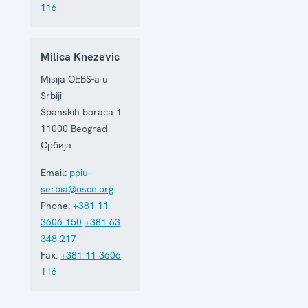
116
Milica Knezevic
Misija OEBS-a u
Srbiji
Španskih boraca 1
11000
Beograd
Србија
Email:
ppiu-
serbia@osce.org
Phone:
+381 11
3606 150
+381 63
348 217
Fax:
+381 11 3606
116