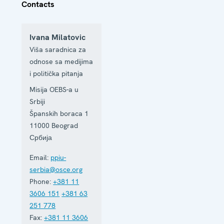
Contacts
Ivana Milatovic
Viša saradnica za
odnose sa medijima
i politička pitanja
Misija OEBS-a u
Srbiji
Španskih boraca 1
11000
Beograd
Србија
Email:
ppiu-
serbia@osce.org
Phone:
+381 11
3606 151
+381 63
251 778
Fax:
+381 11 3606