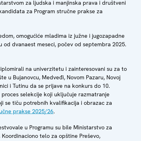
istarstvom za ljudska i manjinska prava i društveni
m kandidata za Program stručne prakse za
aredom, omogućiće mladima iz južne i jugozapadne
anju od dvanaest meseci, počev od septembra 2025.
lomirali na univerzitetu i zainteresovani su za to
ište u Bujanovcu, Medveđi, Novom Pazaru, Novoj
jenici i Tutinu da se prijave na konkurs do 10.
 proces selekcije koji uključuje razmatranje
oji se tiču potrebnih kvalifikacija i obrazac za
ručne prakse 2025/26
.
estvovale u Programu su bile Ministarstvo za
g, Koordinaciono telo za opštine Preševo,