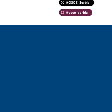
@OSCE_Serbia
@osce_serbia