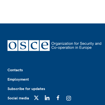
Footer
Contacts
Employment
Subscribe for updates
Social media
X
LinkedIn
Facebook
Instagram