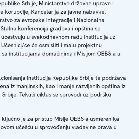
ublike Srbije, Ministarstvo državne uprave i
e korupcije, Kancelarija za javne nabavke,
rstvo za evropske integracije i Nacionalna
Stalna konferencija gradova i opština se
 učestvuju u svakodnevnom radu institucija uz
česnici/ce će osmisliti i malu projektnu
i sa institucijama domaćinima i Misijom OEBS-a u
onisanja institucija Republike Srbije te podržava
ena iz manjinskih, kao i manje razvijenih opština iz
 Srbije. Tekući ciklus se sprovodi uz podršku
ji ključno je za pristup Misije OEBS-a usmeren ka
jihovom učešću u sprovođenju vladavine prava u