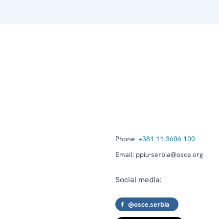
Phone:
+381 11 3606 100
Email:
ppiu-serbia@osce.org
Social media:
@osce.serbia