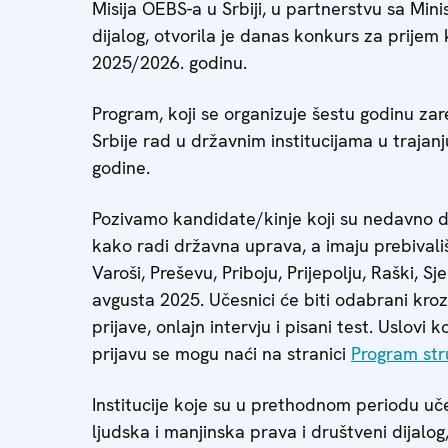
Misija OEBS-a u Srbiji, u partnerstvu sa Min
dijalog, otvorila je danas konkurs za prije
2025/2026. godinu.
Program, koji se organizuje šestu godinu z
Srbije rad u državnim institucijama u traj
godine.
Pozivamo kandidate/kinje koji su nedavno dip
kako radi državna uprava, a imaju prebival
Varoši, Preševu, Priboju, Prijepolju, Raški, S
avgusta 2025. Učesnici će biti odabrani kroz
prijave, onlajn intervju i pisani test. Uslovi k
prijavu se mogu naći na stranici
Program st
Institucije koje su u prethodnom periodu uč
ljudska i manjinska prava i društveni dijalo