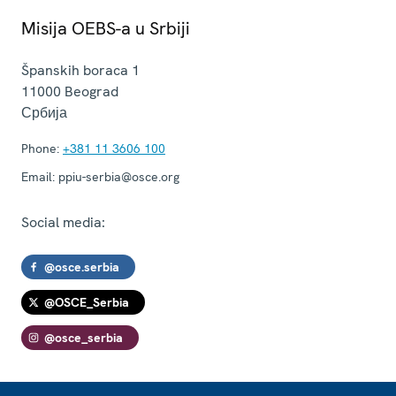
Misija OEBS-a u Srbiji
Španskih boraca 1
11000
Beograd
Србија
Phone:
+381 11 3606 100
Email:
ppiu-serbia@osce.org
Social media:
@osce.serbia
@OSCE_Serbia
@osce_serbia