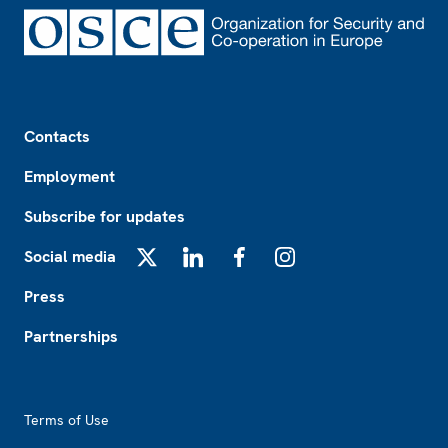
Footer
Contacts
Employment
Subscribe for updates
Social media
X
LinkedIn
Facebook
Instagram
Press
Partnerships
Footer2
Terms of Use