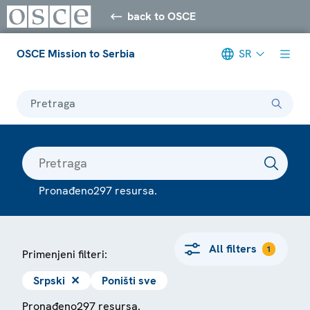
back to OSCE
OSCE Mission to Serbia
SR
Pretraga
Pronađeno297 resursa.
All filters
1
Primenjeni filteri:
Srpski
✕
Poništi sve
Pronađeno297 resursa.