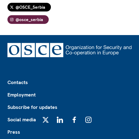
@OSCE_Serbia
@osce_serbia
Footer
Contacts
Employment
Subscribe for updates
Social media
X
LinkedIn
Facebook
Instagram
Press