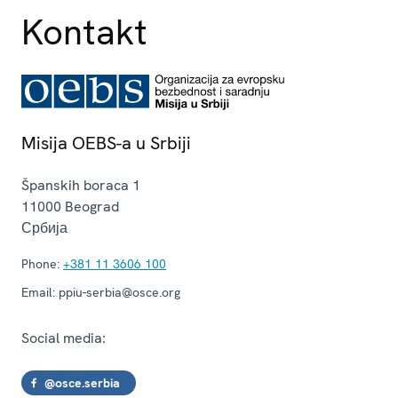
Kontakt
Misija OEBS-a u Srbiji
Španskih boraca 1
11000
Beograd
Србија
Phone:
+381 11 3606 100
Email:
ppiu-serbia@osce.org
Social media:
@osce.serbia