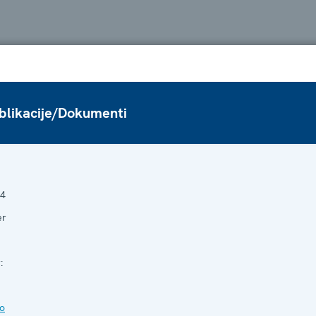
blikacije/Dokumenti
4
er
:
to