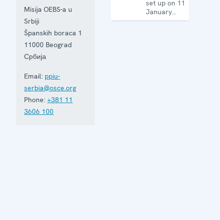
set up on 11
Misija OEBS-a u
January
2001, is
Srbiji
based in
Španskih boraca 1
Belgrade
11000
Beograd
and assists
Serbia in
Србија
building
accountable
Email:
ppiu-
democratic
serbia@osce.org
institutions.
Phone:
+381 11
3606 100