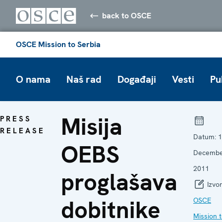
back to OSCE
OSCE Mission to Serbia
O nama
Naš rad
Događaji
Vesti
Pu
Misija
PRESS
RELEASE
Datum:
1
OEBS
Decemb
2011
proglašava
Izvor
dobitnike
OSCE
Mission 