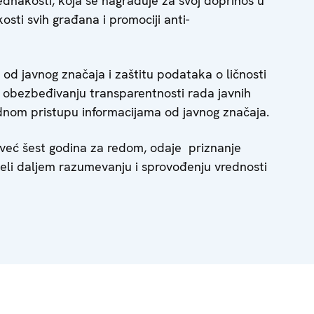
ednakosti, koja se nagrađuje za svoj doprinos u
osti svih građana i promociji anti-
 od javnog značaja i zaštitu podataka o ličnosti
 obezbeđivanju transparentnosti rada javnih
odnom pristupu informacijama od javnog značaja.
e već šest godina za redom, odaje priznanje
eli daljem razumevanju i sprovođenju vrednosti