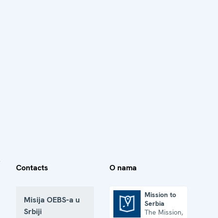
Contacts
O nama
Mission to
Misija OEBS-a u
Serbia
Mission to Serbia
Srbiji
The Mission,