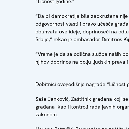
“Ličnost godine.“
“Da bi demokratija bila zaokružena nije
odgovornost vlasti i pravo učešća građa
obuhvata ove ideje, doprinoseći na od
Srbije,“ rekao je ambasador Dimitrios Kip
“Vreme je da se odlična služba naših p
njihov doprinos na polju ljudskih prava 
Dobitnici ovogodišnje nagrade “Ličnost 
Saša Janković, Zaštitnik građana koji s
građana kao i kontroli rada javnih organ
zakonom.