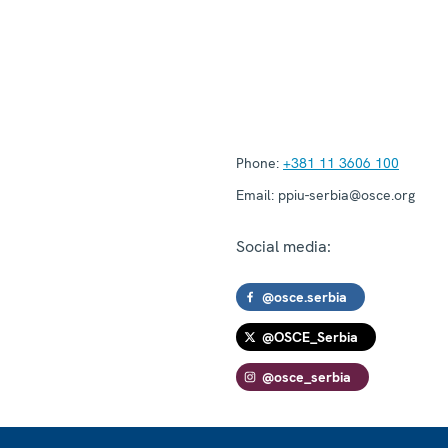
Phone:
+381 11 3606 100
Email:
ppiu-serbia@osce.org
Social media:
@osce.serbia
@OSCE_Serbia
@osce_serbia