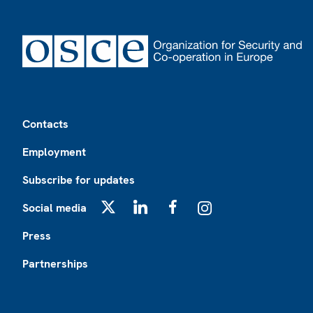
Footer
Contacts
Employment
Subscribe for updates
Social media
X
LinkedIn
Facebook
Instagram
Press
Partnerships