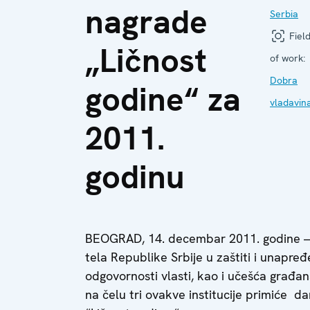
nagrade
Serbia
Fiel
„Ličnost
of work:
Dobra
godine“ za
vladavin
2011.
godinu
BEOGRAD, 14. decembar 2011. godine – P
tela Republike Srbije u zaštiti i unapređ
odgovornosti vlasti, kao i učešća građan
na čelu tri ovakve institucije primiće d