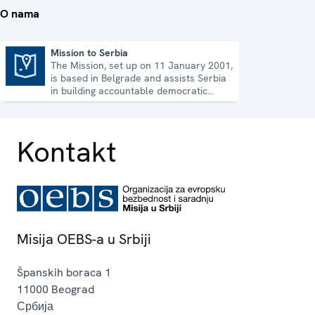
O nama
Mission to Serbia
The Mission, set up on 11 January 2001,
Mission to Serbia
is based in Belgrade and assists Serbia
in building accountable democratic
institutions.
Kontakt
Misija OEBS-a u Srbiji
Španskih boraca 1
11000
Beograd
Србија