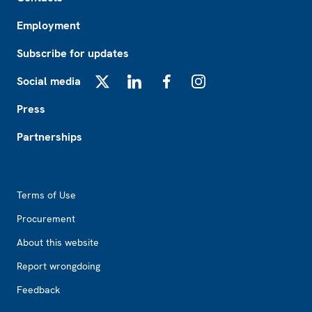
Employment
Subscribe for updates
Social media
X
LinkedIn
Facebook
Instagram
Press
Partnerships
Footer2
Terms of Use
Procurement
About this website
Report wrongdoing
Feedback