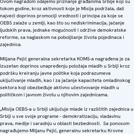
Ovom nagradom odajemo priznanje građanima Srbije koji su
tokom godine, kroz aktivnosti koje je Misija podržala, dali
najveći doprinos promociji vrednosti i principa za koje se
OEBS zalaže u zemlji, kao što su nediskriminacija, jačanje
ljudskih prava, jednake mogućnosti i održive demokratske
reforme, sa naglaskom na poboljšanje života pojedinaca i
zajednica.
Miljana Pejić generalna sekretarka KOMS-a nagrađena je za
izuzetan doprinos unapređenju položaja mladih u Srbiji kroz
podršku kreiranju javne politike koja podrazumeva
uključivanje mladih, kao i za jačanje kapaciteta omladinskog
sektora koji obezbeđuje aktivno učestvovanje mladih u
političkom i javnom životu u njihovim zajednicama.
„Misija OEBS-a u Srbiji uključuje mlade iz različitih zajednica u
Srbiji u sve svoje programe - demokratizaciju, vladavinu
prava, medije i saradnju u oblasti bezbednosti. Sa ponosom
nagrađujemo Miljanu Pejić, generalnu sekretarku Krovne