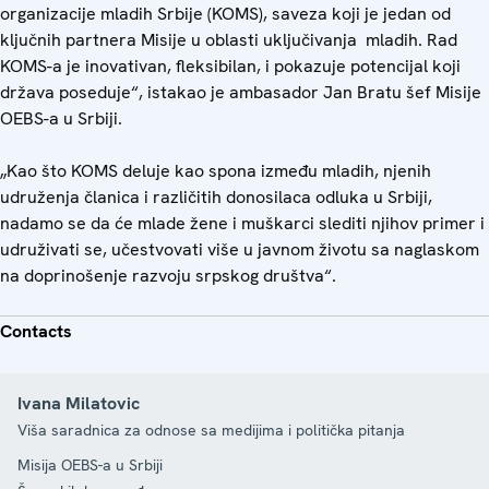
organizacije mladih Srbije (KOMS), saveza koji je jedan od
ključnih partnera Misije u oblasti uključivanja mladih. Rad
KOMS-a je inovativan, fleksibilan, i pokazuje potencijal koji
država poseduje“, istakao je ambasador Jan Bratu šef Misije
OEBS-a u Srbiji.
„Kao što KOMS deluje kao spona između mladih, njenih
udruženja članica i različitih donosilaca odluka u Srbiji,
nadamo se da će mlade žene i muškarci slediti njihov primer i
udruživati se, učestvovati više u javnom životu sa naglaskom
na doprinošenje razvoju srpskog društva“.
Contacts
Ivana Milatovic
Viša saradnica za odnose sa medijima i politička pitanja
Misija OEBS-a u Srbiji