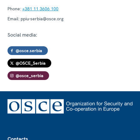
Phone:
+381 11 3606 100
Email:
ppiu-serbia@osce.org
Social media:
@osce.serbia
@OSCE_Serbia
@osce_serbia
Footer
Contacts