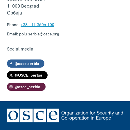
11000
Beograd
Србија
Phone:
+381 11 3606 100
Email:
ppiu-serbia@osce.org
Social media:
@osce.serbia
@OSCE_Serbia
@osce_serbia