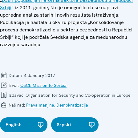
„
LGBT populacija i reforma sektora bezbednosti u Republici
Srbiji
” iz 2011. godine, što je omogućilo da se napravi
uporedna analiza starih i novih rezultata istraživanja.
Publikacija je nastala u okviru projekta „Konsolidovanje
procesa demokratizacije u sektoru bezbednosti u Republici
Srbiji” koji je podržala Švedska agencija za međunarodnu
razvojnu saradnju.
Datum:
4 January 2017
Izvor:
OSCE Mission to Serbia
Izdavač:
Organization for Security and Co-operation in Europe
Naš rad:
Prava manjina
,
Demokratizacija
English
Srpski