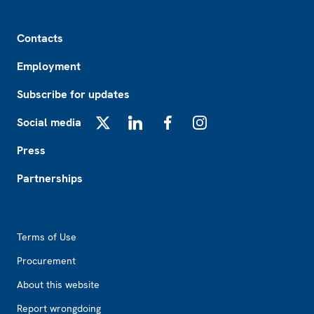
Footer
Contacts
Employment
Subscribe for updates
Social media
X
LinkedIn
Facebook
Instagram
Press
Partnerships
Footer2
Terms of Use
Procurement
About this website
Report wrongdoing