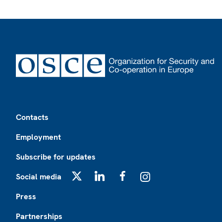
Footer
Contacts
Employment
Subscribe for updates
Social media
X
LinkedIn
Facebook
Instagram
Press
Partnerships