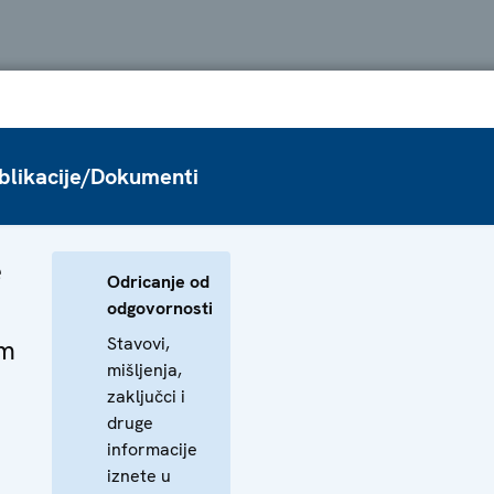
blikacije/Dokumenti
e
Odricanje od
odgovornosti
Stavovi,
om
mišljenja,
zaključci i
druge
informacije
iznete u