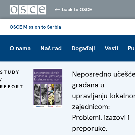
back to OSCE
OSCE Mission to Serbia
O nama
Naš rad
Događaji
Vesti
Pu
STUDY
Neposredno učešć
/
građana u
REPORT
upravljanju lokaln
zajednicom:
Problemi, izazovi i
preporuke.