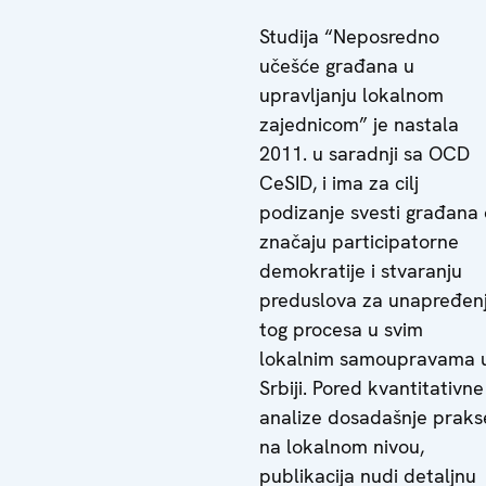
Studija “Neposredno
učešće građana u
upravljanju lokalnom
zajednicom” je nastala
2011. u saradnji sa OCD
CeSID, i ima za cilj
podizanje svesti građana 
značaju participatorne
demokratije i stvaranju
preduslova za unapređen
tog procesa u svim
lokalnim samoupravama 
Srbiji. Pored kvantitativne
analize dosadašnje praks
na lokalnom nivou,
publikacija nudi detaljnu