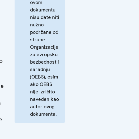
ovom
dokumentu
nisu date niti
nužno
podržane od
strane
Organizacije
za evropsku
o
bezbednost i
saradnju
(OEBS), osim
ako OEBS
je
nije izričito
naveden kao
u
autor ovog
dokumenta.
e