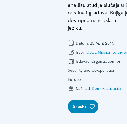
anallizu studije slučaja u 
opština i gradova. Knjiga j
dostupna na srpskom
jeziku.
Datum:
23 April 2015
Izvor:
OSCE Mission to Serb
Izdavač:
Organization for
Security and Co-operation in
Europe
Naš rad:
Demokratizacija
Srpski