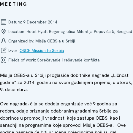
MEETING
Datum:
9 December 2014
Location:
Hotel Hyatt Regency, ulica Milentija Popovića 5, Beograd
Organized by:
Misjia OEBS-a u Srbiji
Izvor:
OSCE Mission to Serbia
Fields of work:
Sprečavanje i rešavanje konflikta
Misija OEBS-a u Srbiji proglasiće dobitnike nagrade ,,Ličnost
godine” za 2014. godinu na svom godišnjem prijemu, u utorak,
9. decembra.
Ova nagrada, čija se dodela organizuje već 9 godina za
redom, odaje priznanje odabranim građanima Srbije za
doprinos u promociji vrednosti koje zastupa OEBS, kao i
saradnji na programima koje sprovodi Misija OEBS-a. Ove
godine nagrada će biti uručena pojedincima koji su dali