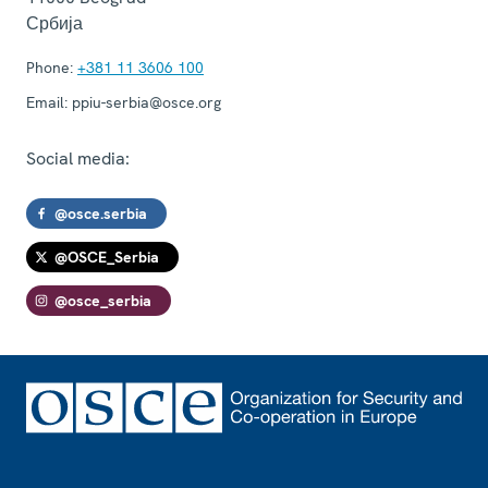
Србија
Phone:
+381 11 3606 100
Email:
ppiu-serbia@osce.org
Social media:
@osce.serbia
@OSCE_Serbia
@osce_serbia