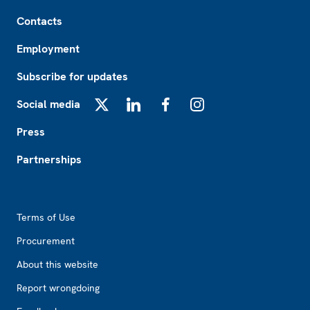
Footer
Contacts
Employment
Subscribe for updates
Social media
X
LinkedIn
Facebook
Instagram
Press
Partnerships
Footer2
Terms of Use
Procurement
About this website
Report wrongdoing