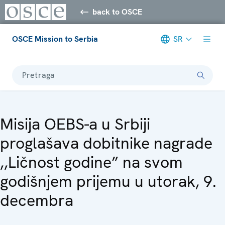
back to OSCE
OSCE Mission to Serbia
SR
Pretraga
Misija OEBS-a u Srbiji
proglašava dobitnike nagrade
,,Ličnost godine” na svom
godišnjem prijemu u utorak, 9.
decembra